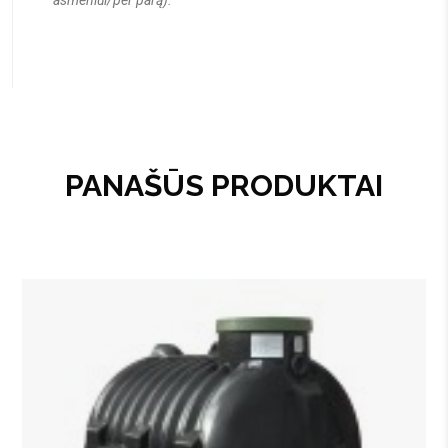
asmeniui/per parą).
PANAŠŪS PRODUKTAI