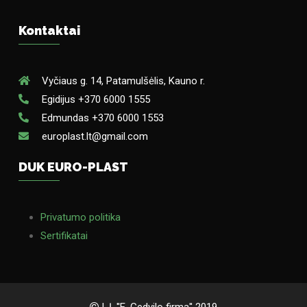
Kontaktai
Vyčiaus g. 14, Patamulšėlis, Kauno r.
Egidijus +370 6000 1555
Edmundas +370 6000 1553
europlast.lt@gmail.com
DUK EURO-PLAST
Privatumo politika
Sertifikatai
I. Į. ''E. Gedvilo firma'' 2019