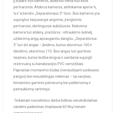
jį sudaro trys kameros, atskirtos viena nuo kitos
pertvaromis. Atskiros kameros, atitinkamai apima ½,
¼ ir ¼ bendro „Separatoriaus 3“ tūrio. Šios kameros yra
sujungtos tarpusavyje angomis, įrengtomis
pertvarose, skirtinguose aukščiuose. Kiekviena
kamera turi atskirą priežiūros –ištraukimo šulinėlį,
uždaromą angą apsaugančiu dangčiu. „Separatorius-
3“ turi dvi angas – įleidimo, kurios skersmuo 160 ir
išleidimo, skersmuo 110. Šios angos turi gumines
tarpines, kurios leidžia lengvai ir sandariai sujungti
rezervuarą su kanalizacijos PVC vamzdžiais.
Paprastas montavimo būdas (nenaudojant sunkiosios
įrangos) bei nesudėtingas veikimas – tai savybės,
lemiančios gaminio patvarumą bei patikimumą ir
patrauklumą vartotojui.
Tinkamam nusodintuvo darbui būtinas nenutrūkstamas
vandens padavimas (mažiausiai 60 litrų/vienam