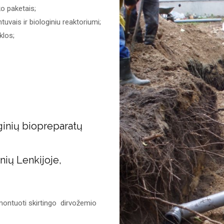
o paketais;
uvais ir biologiniu reaktoriumi;
klos;
oginių biopreparatų
ių Lenkijoje,
 montuoti skirtingo dirvožemio