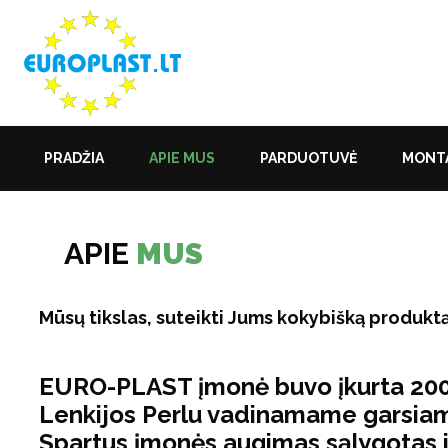
PRADŽIA
APIE MUS
PARDUOTUVĖ
MONTA
APIE
MUS
Mūsų tikslas, suteikti Jums kokybišką produktą
EURO-PLAST įmonė buvo įkurta 200
Lenkijos Perlu vadinamame garsiam
Spartus įmonės augimas sąlygotas 