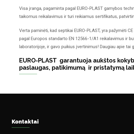
Visa įranga, pagaminta pagal EURO-PLAST gamybos technolog
taikomus reikalavimus ir turi reikiamus sertifikatus, patvir
Verta paminėti, kad septikai EURO-PLAST, yra pažymėti CE ž
pagal Europos standarto EN 12566-1/A1 reikalavimus ir bu
laboratorijoje, ir gavo puikius įvertinimus! Daugiau apie tai 
EURO-PLAST garantuoja aukštos kokybė
paslaugas, patikimumą ir pristatymą lai
Kontaktai