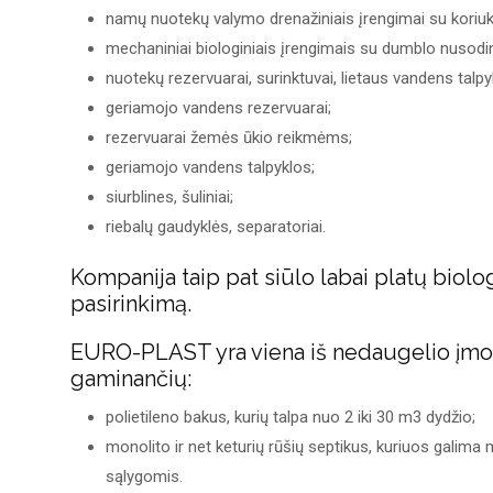
namų nuotekų valymo drenažiniais įrengimai su koriuk
mechaniniai biologiniais įrengimais su dumblo nusodint
nuotekų rezervuarai, surinktuvai, lietaus vandens talpy
geriamojo vandens rezervuarai;
rezervuarai žemės ūkio reikmėms;
geriamojo vandens talpyklos;
siurblines, šuliniai;
riebalų gaudyklės, separatoriai.
Kompanija taip pat siūlo labai platų biol
pasirinkimą.
EURO-PLAST yra viena iš nedaugelio įmon
gaminančių:
polietileno bakus, kurių talpa nuo 2 iki 30 m3 dydžio;
monolito ir net keturių rūšių septikus, kuriuos galima
sąlygomis.