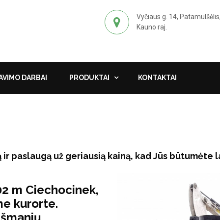
Vyčiaus g. 14, Patamulšėlis
Kauno raj.
VIMO DARBAI
PRODUKTAI
KONTAKTAI
 ir paslaugą už geriausią kainą, kad Jūs būtumėte l
2 m Ciechocinek,
e kurorte.
išmanių