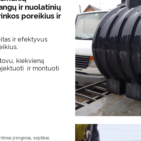
ngų ir nuolatinių
rinkos poreikius ir
tas ir efektyvus
eikius.
stovu, kiekvieną
ektuoti ir montuoti
niai įrenginiai, septikai;