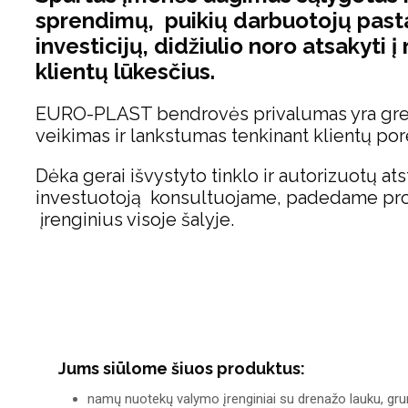
sprendimų, puikių darbuotojų pasta
investicijų, didžiulio noro atsakyti į 
klientų lūkesčius.
EURO-PLAST bendrovės privalumas yra grei
veikimas ir lankstumas tenkinant klientų por
Dėka gerai išvystyto tinklo ir autorizuotų at
investuotoją konsultuojame, padedame proj
įrenginius visoje šalyje.
Jums siūlome šiuos produktus:
namų nuotekų valymo įrenginiai su drenažo lauku, grunti