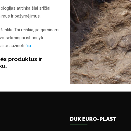
ijas atitinka šiai sričiai
tinimus ir pažymėjimus.
enklu. Tai reiškia, jie gaminami
vo sėkmingai išbandyti
galite sužinoti
čia.
s produktus ir
ku.
DUK EURO-PLAST