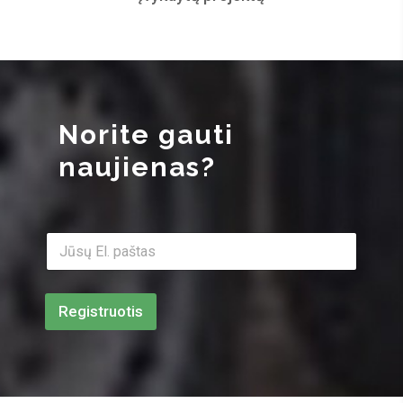
Norite gauti
naujienas?
E
l
.
p
a
Registruotis
š
t
a
s
*