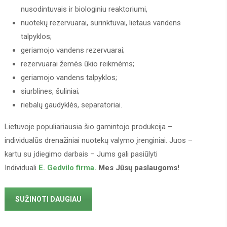
nusodintuvais ir biologiniu reaktoriumi,
nuotekų rezervuarai, surinktuvai, lietaus vandens
talpyklos;
geriamojo vandens rezervuarai;
rezervuarai žemės ūkio reikmėms;
geriamojo vandens talpyklos;
siurblines, šuliniai;
riebalų gaudyklės, separatoriai.
Lietuvoje populiariausia šio gamintojo produkcija –
individualūs drenažiniai nuotekų valymo įrenginiai. Juos –
kartu su įdiegimo darbais – Jums gali pasiūlyti
Individuali
E. Gedvilo firma.
Mes Jūsų paslaugoms!
SUŽINOTI DAUGIAU