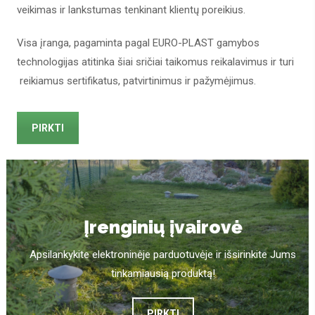
veikimas ir lankstumas tenkinant klientų poreikius.
Visa įranga, pagaminta pagal EURO-PLAST gamybos
technologijas atitinka šiai sričiai taikomus reikalavimus ir turi
reikiamus sertifikatus, patvirtinimus ir pažymėjimus.
PIRKTI
Įrenginių įvairovė
Apsilankykite elektroninėje parduotuvėje ir išsirinkite Jums
tinkamiausią produktą!
PIRKTI