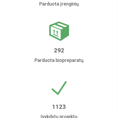
Parduota įrenginių
292
Parduota biopreparatų
1123
Įvykdytų projektų