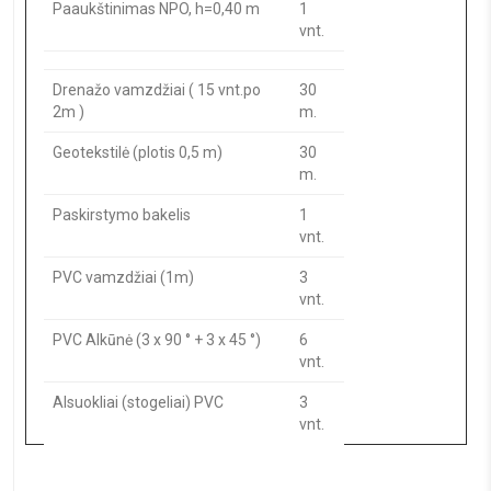
Paaukštinimas NPO, h=0,40 m
1
vnt.
Drenažo vamzdžiai ( 15 vnt.po
30
2m )
m.
Geotekstilė (plotis 0,5 m)
30
m.
Paskirstymo bakelis
1
vnt.
PVC vamzdžiai (1m)
3
vnt.
PVC Alkūnė (3 x 90 ° + 3 x 45 °)
6
vnt.
Alsuokliai (stogeliai) PVC
3
vnt.