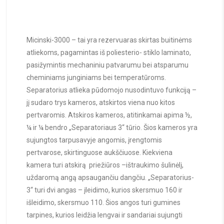
Micinski-3000 – tai yra rezervuaras skirtas buitinėms
atliekoms, pagamintas iš poliesterio- stiklo laminato,
pasižymintis mechaniniu patvarumu bei atsparumu
cheminiams junginiams bei temperatūroms.
Separatorius atlieka pūdomojo nusodintuvo funkciją –
jį sudaro trys kameros, atskirtos viena nuo kitos
pertvaromis. Atskiros kameros, atitinkamai apima ½,
¼ ir ¼ bendro „Separatoriaus 3“ tūrio. Šios kameros yra
sujungtos tarpusavyje angomis, įrengtomis
pertvarose, skirtinguose aukščiuose. Kiekviena
kamera turi atskirą priežiūros –ištraukimo šulinėlį,
uždaromą angą apsaugančiu dangčiu. „Separatorius-
3“ turi dvi angas – įleidimo, kurios skersmuo 160 ir
išleidimo, skersmuo 110. Šios angos turi gumines
tarpines, kurios leidžia lengvai ir sandariai sujungti