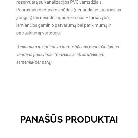
rezervuarą su kanalizacijos PVC vamzdžiais.
Paprastas montavimo būdas (nenaudojant sunkiosios
įrangos) bei nesudėtingas veikimas – tai savybės,
lemiančios gaminio patvarumą bei patikimumą ir
patrauklumą vartotojui.
Tinkamam nusodintuvo darbui būtinas nenutrūkstamas
vandens padavimas (mažiausiai 60 litrų/vienam
asmeniui/per parą).
PANAŠŪS PRODUKTAI