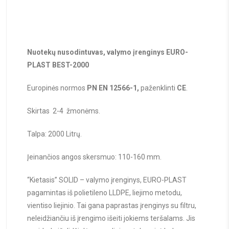
Nuotekų nusodintuvas, valymo įrenginys EURO-
PLAST BEST-2000
Europinės normos
PN EN 12566-1,
paženklinti
CE
.
Skirtas 2-4 žmonėms.
Talpa: 2000 Litrų.
Įeinančios angos skersmuo: 110-160 mm.
“Kietasis” SOLID – valymo įrenginys, EURO-PLAST
pagamintas iš polietileno LLDPE, liejimo metodu,
vientiso liejinio. Tai gana paprastas įrenginys su filtru,
neleidžiančiu iš įrengimo išeiti jokiems teršalams. Jis