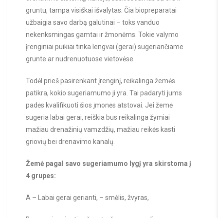
gruntu, tampa visiškai išvalytas. Čia biopreparatai
užbaigia savo darbą galutinai – toks vanduo
nekenksmingas gamtai ir žmonėms. Tokie valymo
įrenginiai puikiai tinka lengvai (gerai) sugeriančiame
grunte ar nudrenuotuose vietovėse.
Todėl prieš pasirenkant įrenginį, reikalinga žemės
patikra, kokio sugeriamumo ji yra. Tai padaryti jums
padės kvalifikuoti šios įmonės atstovai. Jei žemė
sugeria labai gerai, reiškia bus reikalinga žymiai
mažiau drenažinių vamzdžių, mažiau reikės kasti
griovių bei drenavimo kanalų.
Žemė pagal savo sugeriamumo lygį yra skirstoma į
4 grupes:
A – Labai gerai gerianti, – smėlis, žvyras,