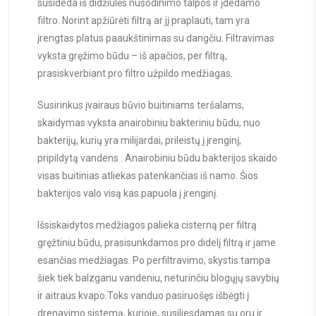
susideda iš didžiulės nusodinimo talpos ir įdedamo
filtro. Norint apžiūrėti filtrą ar jį praplauti, tam yra
įrengtas platus paaukštinimas su dangčiu. Filtravimas
vyksta gręžimo būdu – iš apačios, per filtrą,
prasiskverbiant pro filtro užpildo medžiagas.
Susirinkus įvairaus būvio buitiniams teršalams,
skaidymas vyksta anairobiniu bakteriniu būdu, nuo
bakterijų, kurių yra milijardai, prileistų į įrenginį,
pripildytą vandens . Anairobiniu būdu bakterijos skaido
visas buitinias atliekas patenkančias iš namo. Šios
bakterijos valo visą kas papuola į įrenginį.
Išsiskaidytos medžiagos palieka cisterną per filtrą
gręžtiniu būdu, prasisunkdamos pro didelį filtrą ir jame
esančias medžiagas. Po perfiltravimo, skystis tampa
šiek tiek balzganu vandeniu, neturinčiu blogųjų savybių
ir aitraus kvapo.Toks vanduo pasiruošęs išbėgti į
drenavimo sistemą, kurioje, susiliesdamas su oru ir