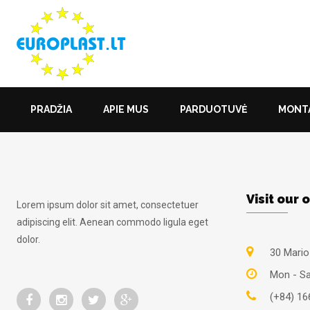
PRADŽIA
APIE MUS
PARDUOTUVĖ
MONTA
Visit our o
Lorem ipsum dolor sit amet, consectetuer
adipiscing elit. Aenean commodo ligula eget
dolor.
30 Mario 
Mon - Sat
(+84) 16