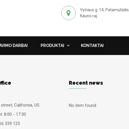
Vyčiaus g. 14, Patamulšėlis
Kauno raj.
VIMO DARBAI
PRODUKTAI
KONTAKTAI
ffice
Recent news
street, California, US
No item found
: 8:00 - 17:30
66 339 123