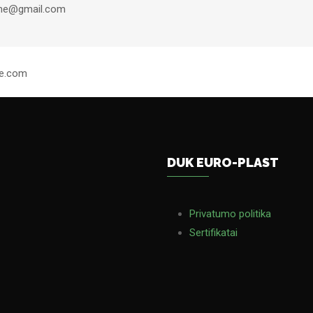
me@gmail.com
me.com
DUK EURO-PLAST
Privatumo politika
Sertifikatai