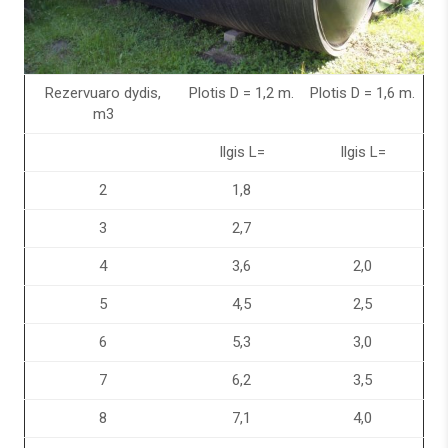
Rezervuaro dydis,
Plotis D = 1,2 m.
Plotis D = 1,6 m.
m3
Ilgis L=
Ilgis L=
2
1,8
3
2,7
4
3,6
2,0
5
4,5
2,5
6
5,3
3,0
7
6,2
3,5
8
7,1
4,0