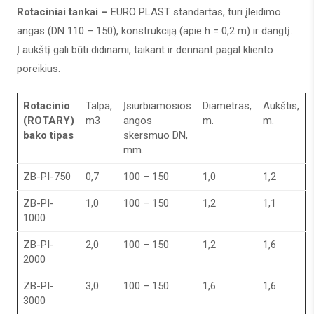
Rotaciniai tankai –
EURO PLAST standartas, turi įleidimo
angas (DN 110 – 150), konstrukciją (apie h = 0,2 m) ir dangtį.
Į aukštį gali būti didinami, taikant ir derinant pagal kliento
poreikius.
Rotacinio
Talpa,
Įsiurbiamosios
Diametras,
Aukštis,
(ROTARY)
m3
angos
m.
m.
bako tipas
skersmuo DN,
mm.
ZB-PI-750
0,7
100 – 150
1,0
1,2
ZB-PI-
1,0
100 – 150
1,2
1,1
1000
ZB-PI-
2,0
100 – 150
1,2
1,6
2000
ZB-PI-
3,0
100 – 150
1,6
1,6
3000