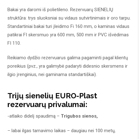
Bakai yra daromi iš polietileno. Rezervuarų SIENELIŲ
struktūra: trys sluoksniai su vidaus sutvirtinimais ir oro tarpu.
Standartiniai bakai turi įleidimo Fi 160 mm, o kaminas vidaus
patikrai FI skersmuo yra 600 mm, 500 mm ir PVC išvėdimas
FI 110.
Reikiamo dydžio rezervuarus galima pagaminti pagal klientų
poreikius (pvz., yra galimybė padaryti didesnio skersmens ir
ilgio įrenginius, nei gaminama standartiškai).
Trijų sienelių EURO-Plast
rezervuarų privalumai:
-atlaiko didelį spaudimą –
Trigubos sienos
,
– labai ilgas tarnavimo laikas – daugiau nei 100 metų,