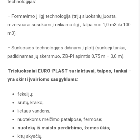
technologijas:
– Formavimo į ilgį technologija (trijų sluoksnių juosta,
rezervuarai susukami į reikiama ilgį , talpa nuo 1,0 m3 iki 100
m3);
– Sunkiosios technologijos didinami į plotį (sunkieji tankai,
padidinamas jų skersmuo, ZB-PI apimtis 0,75 m – 3,0 m).
Trisluoksniai EURO-PLAST surinktuvai, talpos, tankai –
yra skirti įvairioms saugykloms
:
fekalijų;
srutų, kraiko;
lietaus vandens;
nuotekoms melžimo patalpose, fermose;
nuotekų iš maisto perdirbimo
, žemės ūkio;
kitų skysčių.