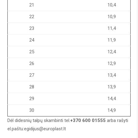
21
10,4
22
10,9
23
11,4
24
11,9
25
12,4
26
12,9
27
13,4
28
13,9
29
14,4
30
14,9
Dėl didesnių talpų skambinti tel.
+370 600 01555
arba rašyti
el.paštu:
egidijus@europlast.lt