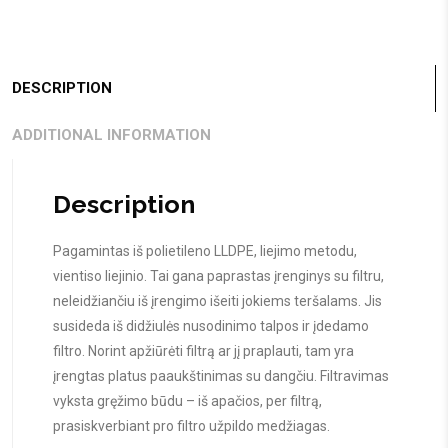
DESCRIPTION
ADDITIONAL INFORMATION
Description
Pagamintas iš polietileno LLDPE, liejimo metodu,
vientiso liejinio. Tai gana paprastas įrenginys su filtru,
neleidžiančiu iš įrengimo išeiti jokiems teršalams. Jis
susideda iš didžiulės nusodinimo talpos ir įdedamo
filtro. Norint apžiūrėti filtrą ar jį praplauti, tam yra
įrengtas platus paaukštinimas su dangčiu. Filtravimas
vyksta gręžimo būdu – iš apačios, per filtrą,
prasiskverbiant pro filtro užpildo medžiagas.