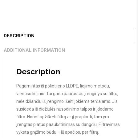
DESCRIPTION
ADDITIONAL INFORMATION
Description
Pagamintas iš polietileno LLDPE, liejimo metodu,
vientiso liejinio. Tai gana paprastas įrenginys su filtru,
neleidžiančiu iš įrengimo išeiti jokiems teršalams. Jis
susideda iš didžiulės nusodinimo talpos ir įdedamo
filtro. Norint apžiūrėti filtrą ar jį praplauti, tam yra
įrengtas platus paaukštinimas su dangčiu. Filtravimas
vyksta gręžimo būdu – iš apačios, per filtrą,