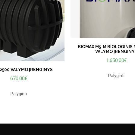
BIOMAX M5-M BIOLOGINIS
VALYMO ĮRENGINY
1,650.00
€
2500 VALYMO ĮRENGINYS
Palyginti
670.00
€
Palyginti