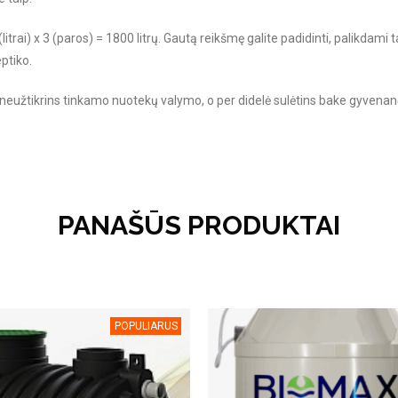
litrai) x 3 (paros) = 1800 litrų. Gautą reikšmę galite padidinti, palikdam
eptiko.
eužtikrins tinkamo nuotekų valymo, o per didelė sulėtins bake gyvenanči
PANAŠŪS PRODUKTAI
POPULIARUS