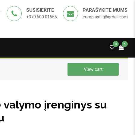
SUSISIEKITE
PARAŠYKITE MUMS
,
+370 600 01555
europlast.lt@gmail.com
0
1
View cart
valymo įrenginys su
u