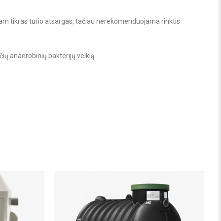
i tam tikras tūrio atsargas, tačiau nerekomenduojama rinktis
ų anaerobinių bakterijų veiklą.