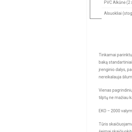
PVC Alkūnė (2 x 
Alsuokliai (sto
Tinkamai parinktus
baką standartiniai
įrenginio dalys, p
nereikalauja šilumo
Vienas pagrindinių
tilptų ne mažiau k
EKO – 2000 valymo 
Tūris skaičiuojama
šeimai skaičiuokit