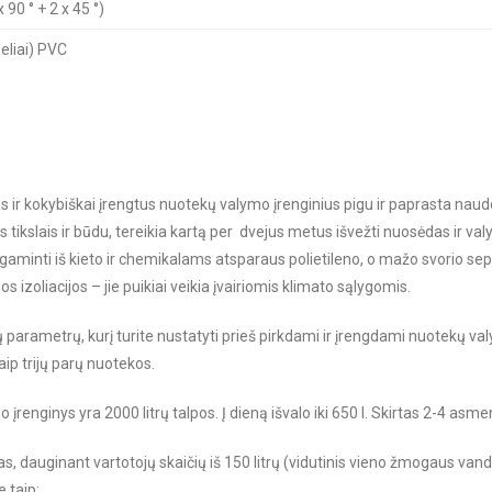
90 ° + 2 x 45 °)
geliai) PVC
 ir kokybiškai įrengtus nuotekų valymo įrenginius pigu ir paprasta naudot
s tikslais ir būdu, tereikia kartą per dvejus metus išvežti nuosėdas ir va
agaminti iš kieto ir chemikalams atsparaus polietileno, o mažo svorio sept
s izoliacijos – jie puikiai veikia įvairiomis klimato sąlygomis.
 parametrų, kurį turite nustatyti prieš pirkdami ir įrengdami nuotekų valymo
aip trijų parų nuotekos.
įrenginys yra 2000 litrų talpos. Į dieną išvalo iki 650 l. Skirtas 2-4 asm
s, dauginant vartotojų skaičių iš 150 litrų (vidutinis vieno žmogaus va
e taip: