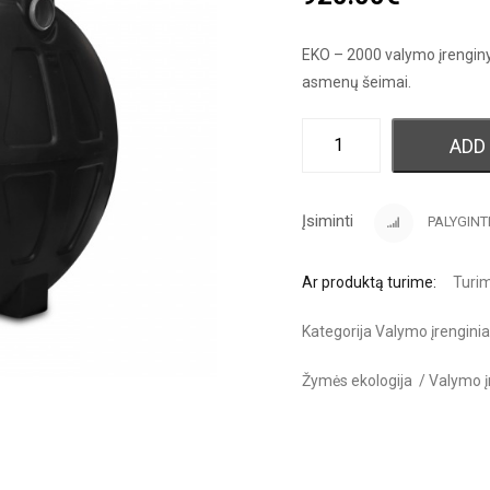
EKO – 2000 valymo įrenginys y
asmenų šeimai.
ADD
Įsiminti
PALYGINT
Ar produktą turime:
Turi
Kategorija
Valymo įrenginia
Žymės
ekologija
/
Valymo į