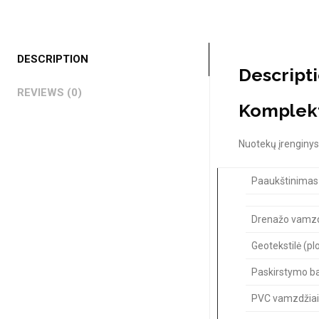
DESCRIPTION
Descript
REVIEWS (0)
Komplekt
Nuotekų įrenginys
Paaukštinimas
Drenažo vamzdž
Geotekstilė (pl
Paskirstymo ba
PVC vamzdžiai