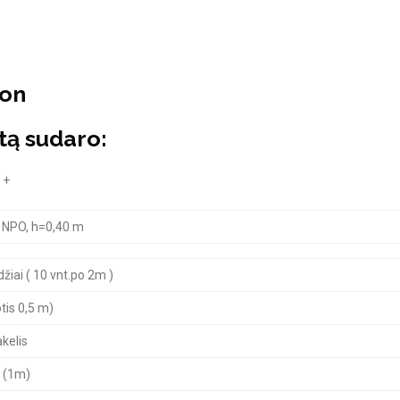
ion
ą sudaro:
 +
 NPO, h=0,40 m
iai ( 10 vnt.po 2m )
otis 0,5 m)
kelis
 (1m)