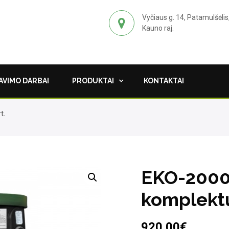
Vyčiaus g. 14, Patamulšėlis
Kauno raj.
VIMO DARBAI
PRODUKTAI
KONTAKTAI
t.
EKO-2000 
komplekt
920.00
€