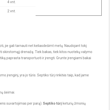
4 vnt.
2 vnt.
i, jie gali tarnauti net keliasdešimt metų. Naudojant tokį
lyti skirstomąjį drenažą. Tiek bakas, tiek kitos nuotekų valymo
iką paprasta transportuoti ir įrengti. Grunte įrengiami bakai
 įrenginį, yra jo tūris. Septiko tūrį rinkitės taip, kad jame
enų šeimai.
ndens suvartojimas per parą).
Septiko tūrį
keturių žmonių