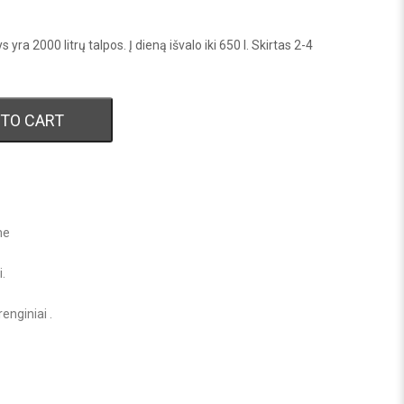
ra 2000 litrų talpos. Į dieną išvalo iki 650 l. Skirtas 2-4
 TO CART
I
me
i
.
renginiai
.