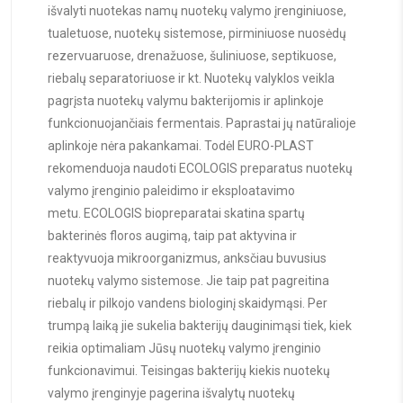
išvalyti nuotekas namų nuotekų valymo įrenginiuose,
tualetuose, nuotekų sistemose, pirminiuose nuosėdų
rezervuaruose, drenažuose, šuliniuose, septikuose,
riebalų separatoriuose ir kt. Nuotekų valyklos veikla
pagrįsta nuotekų valymu bakterijomis ir aplinkoje
funkcionuojančiais fermentais. Paprastai jų natūralioje
aplinkoje nėra pakankamai. Todėl EURO-PLAST
rekomenduoja naudoti ECOLOGIS preparatus nuotekų
valymo įrenginio paleidimo ir eksploatavimo
metu. ECOLOGIS biopreparatai skatina spartų
bakterinės floros augimą, taip pat aktyvina ir
reaktyvuoja mikroorganizmus, anksčiau buvusius
nuotekų valymo sistemose. Jie taip pat pagreitina
riebalų ir pilkojo vandens biologinį skaidymąsi. Per
trumpą laiką jie sukelia bakterijų dauginimąsi tiek, kiek
reikia optimaliam Jūsų nuotekų valymo įrenginio
funkcionavimui. Teisingas bakterijų kiekis nuotekų
valymo įrenginyje pagerina išvalytų nuotekų