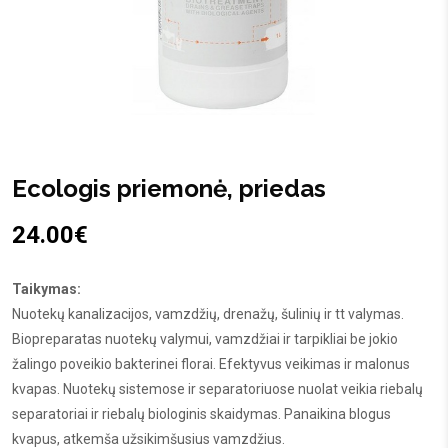
Ecologis priemonė, priedas
24.00
€
Taikymas:
Nuotekų kanalizacijos, vamzdžių, drenažų, šulinių ir tt valymas.
Biopreparatas nuotekų valymui, vamzdžiai ir tarpikliai be jokio
žalingo poveikio bakterinei florai. Efektyvus veikimas ir malonus
kvapas. Nuotekų sistemose ir separatoriuose nuolat veikia riebalų
separatoriai ir riebalų biologinis skaidymas. Panaikina blogus
kvapus, atkemša užsikimšusius vamzdžius.