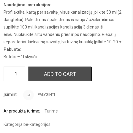
Naudojimo instrukcijos:
Profilaktika: kartą per savaitę į visus kanalizaciją įpilkite 50 ml (2
dangteliai). Paleidimas / paleidimas iš naujo / užsikimšimas:
supilkite 100 ml į kanalizacijos kanalizaciją 3 dienas iš
eilės. Nuplaukite šiltu vandeniu prieš ir po naudojimo. Riebalų
separatoriai: kiekvieną savaitę į virtuvinę kriauklę įpilkite 10-20 ml.
Pakuotė:
Butelis – 1l skysčio
ADD TO CART
Įsiminti
PALYGINTI
Ar produktą turime:
Turime
Kategorija
be-kategorijos
.