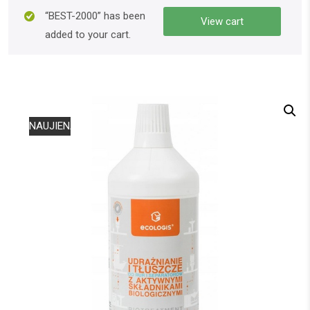
“BEST-2000” has been
View cart
added to your cart.
NAUJIENA