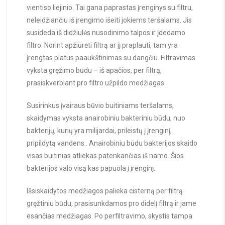
vientiso liejinio. Tai gana paprastas įrenginys su filtru,
neleidžiančiu iš įrengimo išeiti jokiems teršalams. Jis
susideda iš didžiulės nusodinimo talpos ir įdedamo
filtro. Norint apžiūrėti filtrą ar jį praplauti, tam yra
įrengtas platus paaukštinimas su dangčiu. Filtravimas
vyksta gręžimo būdu – iš apačios, per filtrą,
prasiskverbiant pro filtro užpildo medžiagas.
Susirinkus įvairaus būvio buitiniams teršalams,
skaidymas vyksta anairobiniu bakteriniu būdu, nuo
bakterijų, kurių yra milijardai, prileistų į įrenginį,
pripildytą vandens . Anairobiniu būdu bakterijos skaido
visas buitinias atliekas patenkančias iš namo. Šios
bakterijos valo visą kas papuola į įrenginį.
Išsiskaidytos medžiagos palieka cisterną per filtrą
gręžtiniu būdu, prasisunkdamos pro didelį filtrą ir jame
esančias medžiagas. Po perfiltravimo, skystis tampa