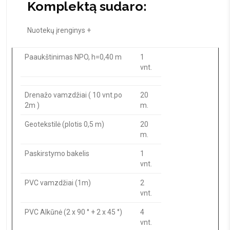
Komplektą sudaro:
Nuotekų įrenginys +
Paaukštinimas NPO, h=0,40 m
1
vnt.
Drenažo vamzdžiai ( 10 vnt.po
20
2m )
m.
Geotekstilė (plotis 0,5 m)
20
m.
Paskirstymo bakelis
1
vnt.
PVC vamzdžiai (1m)
2
vnt.
PVC Alkūnė (2 x 90 ° + 2 x 45 °)
4
vnt.