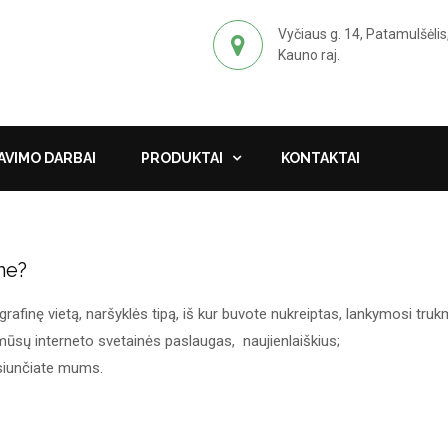
Vyčiaus g. 14, Patamulšėlis
Kauno raj.
VIMO DARBAI
PRODUKTAI
KONTAKTAI
me?
afinę vietą, naršyklės tipą, iš kur buvote nukreiptas, lankymosi trukm
ūsų interneto svetainės paslaugas, naujienlaiškius;
 siunčiate mums.